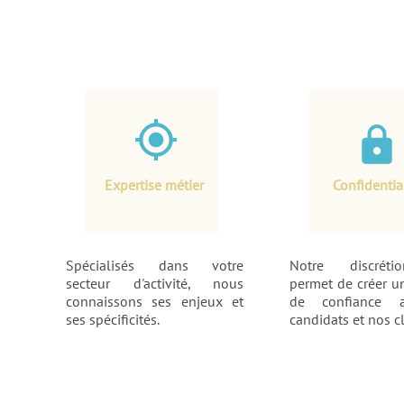
gps_fixed
lock
Expertise métier
Confidentia
Spécialisés dans votre
Notre discrét
secteur d'activité, nous
permet de créer un
connaissons ses enjeux et
de confiance 
ses spécificités.
candidats et nos cl
assignment