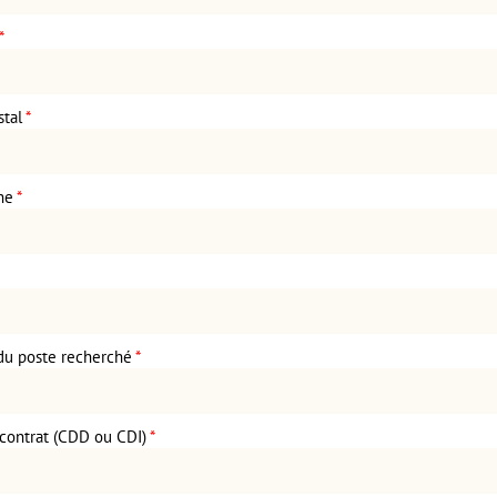
*
tal
*
ne
*
 du poste recherché
*
contrat (CDD ou CDI)
*