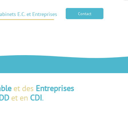
abinets E.C. et Entreprises
Contact
able
et des
Entreprises
DD
et en
CDI
.