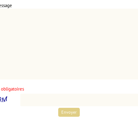
essage
obligatoires
Envoyer