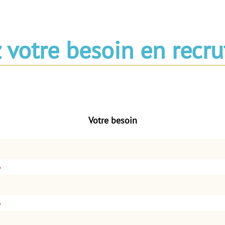
z votre besoin en recr
Votre besoin
*
*