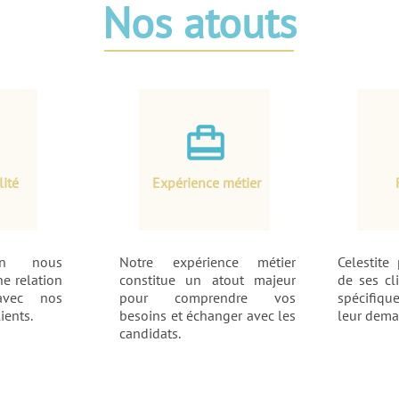
Nos atouts
card_travel
lité
Expérience métier
ion nous
Notre expérience métier
Celestite
e relation
constitue un atout majeur
de ses cl
avec nos
pour comprendre vos
spécifiq
ients.
besoins et échanger avec les
leur dema
candidats.